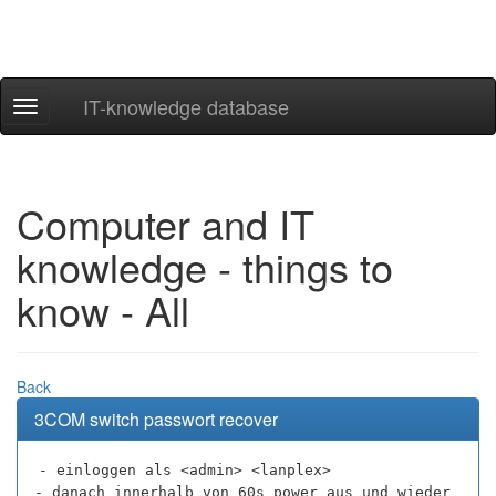
IT-knowledge database
Navigation
ein-/ausblenden
Computer and IT
knowledge - things to
know - All
Back
3COM switch passwort recover
- einloggen als <admin> <lanplex>
- danach innerhalb von 60s power aus und wieder