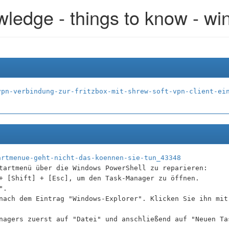
ledge - things to know - w
vpn-verbindung-zur-fritzbox-mit-shrew-soft-vpn-client-ei
artmenue-geht-nicht-das-koennen-sie-tun_43348
tartmenü über die Windows PowerShell zu reparieren:
+ [Shift] + [Esc], um den Task-Manager zu öffnen.
".
nach dem Eintrag "Windows-Explorer". Klicken Sie ihn mit
nagers zuerst auf "Datei" und anschließend auf "Neuen Ta