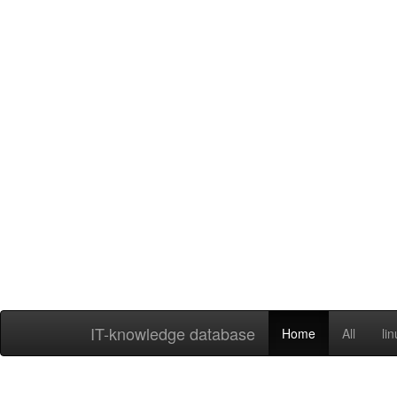
IT-knowledge database
Home
All
li