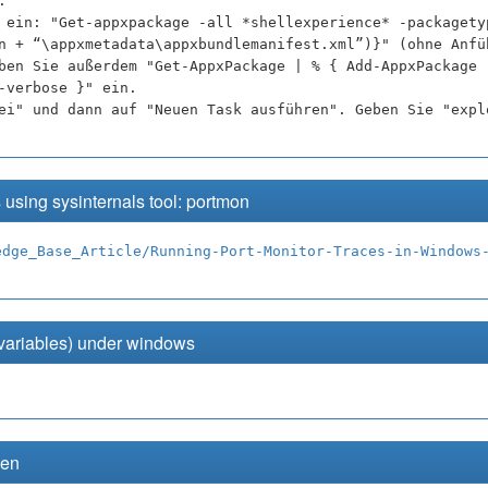
.
 ein: "Get-appxpackage -all *shellexperience* -packagety
n + “\appxmetadata\appxbundlemanifest.xml”)}" (ohne Anfü
ben Sie außerdem "Get-AppxPackage | % { Add-AppxPackage 
-verbose }" ein.
ei" und dann auf "Neuen Task ausführen". Geben Sie "expl
s using sysinternals tool: portmon
edge_Base_Article/Running-Port-Monitor-Traces-in-Windows
 variables) under windows
hen