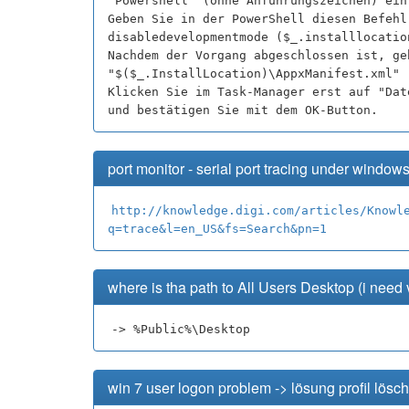
"Powershell" (ohne Anführungszeichen) ein
Geben Sie in der PowerShell diesen Befehl
disabledevelopmentmode ($_.installlocatio
Nachdem der Vorgang abgeschlossen ist, ge
"$($_.InstallLocation)\AppxManifest.xml" 
Klicken Sie im Task-Manager erst auf "Dat
und bestätigen Sie mit dem OK-Button.
port monitor - serial port tracing under window
http://knowledge.digi.com/articles/Knowl
q=trace&l=en_US&fs=Search&pn=1
where is tha path to All Users Desktop (i need
-> %Public%\Desktop
win 7 user logon problem -> lösung profil lösc