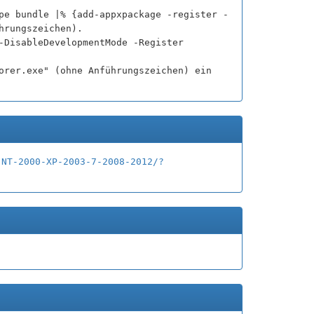
pe bundle |% {add-appxpackage -register -
hrungszeichen).
-DisableDevelopmentMode -Register
orer.exe" (ohne Anführungszeichen) ein
-NT-2000-XP-2003-7-2008-2012/?