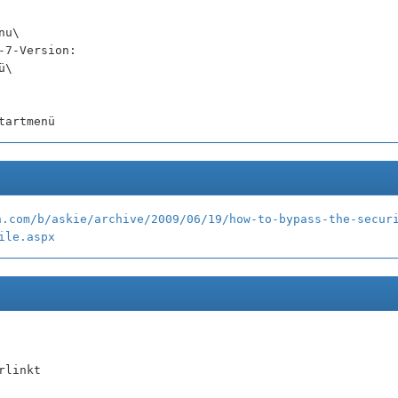
nu\
-7-Version:
ü\
tartmenü
n.com/b/askie/archive/2009/06/19/how-to-bypass-the-secur
ile.aspx
rlinkt