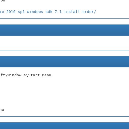
ion
io-2010-sp1-windows-sdk-7-1-install-order/
oft\Window s\Start Menu
nu