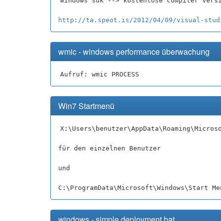
windows sdk --> kostenlose compiler vers
http://ta.speot.is/2012/04/09/visual-stud
wmic - windows performance überwachung
Aufruf: wmic PROCESS
Win7 Startmenü
X:\Users\benutzer\AppData\Roaming\Micros
für den einzelnen Benutzer
und
C:\ProgramData\Microsoft\Windows\Start Me
windows - simple deployment bat